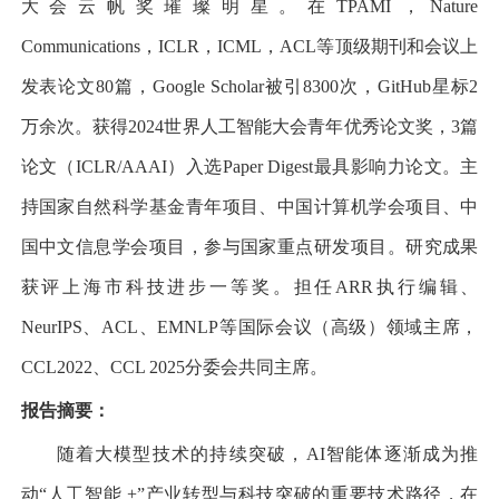
大会云帆奖璀璨明星。在
TPAMI
，
Nature
Communications
，
ICLR
，
ICML
，
ACL
等顶级期刊和会议上
发表论文
80
篇，
Google Scholar
被引
8300
次，
GitHub
星标
2
万余次。获得
2024
世界人工智能大会青年优秀论文奖，
3
篇
论文（
ICLR/AAAI
）入选
Paper Digest
最具影响力论文。主
持国家自然科学基金青年项目、中国计算机学会项目、中
国中文信息学会项目，参与国家重点研发项目。研究成果
获评上海市科技进步一等奖。担任
ARR
执行编辑、
NeurIPS
、
ACL
、
EMNLP
等国际会议（高级）领域主席，
CCL2022
、
CCL 2025
分委会共同主席。
报告摘要
：
随着大模型技术的持续突破，
AI
智能体逐渐成为推
动
“
人工智能
+”
产业转型与科技突破的重要技术路径，在